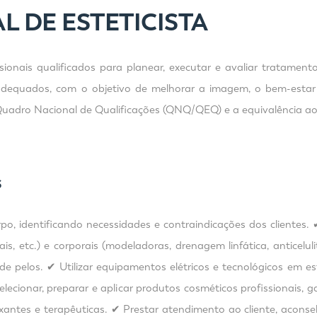
L DE ESTETICISTA
sionais qualificados para planear, executar e avaliar tratamentos
dequados, com o objetivo de melhorar a imagem, o bem-estar e
Quadro Nacional de Qualificações (QNQ/QEQ) e a equivalência ao 
S
rpo, identificando necessidades e contraindicações dos clientes. 
s, etc.) e corporais (modeladoras, drenagem linfática, anticelulite
e pelos. ✔ Utilizar equipamentos elétricos e tecnológicos em est
ecionar, preparar e aplicar produtos cosméticos profissionais, g
laxantes e terapêuticas. ✔ Prestar atendimento ao cliente, ac